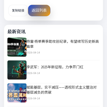
返回列表
复制链接
最新资讯
特雷·杨单赛季助攻创纪录，有望续写历史新高
篇章
2026-04-14
李武军：2025年新征程，力争开门红
2026-04-14
赋能基层，实干减压——透视形式主义整治对
基层减负的贡献
2026-04-14