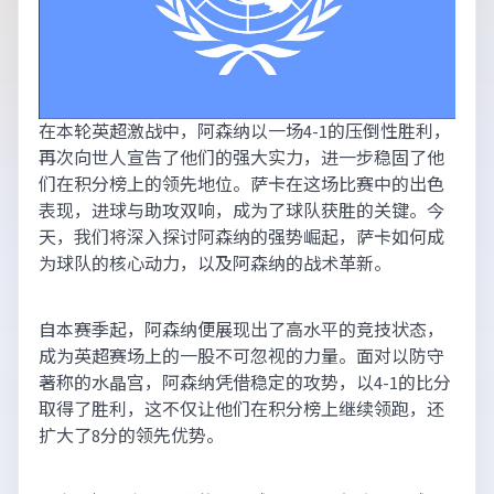
在本轮英超激战中，阿森纳以一场4-1的压倒性胜利，
再次向世人宣告了他们的强大实力，进一步稳固了他
们在积分榜上的领先地位。萨卡在这场比赛中的出色
表现，进球与助攻双响，成为了球队获胜的关键。今
天，我们将深入探讨阿森纳的强势崛起，萨卡如何成
为球队的核心动力，以及阿森纳的战术革新。
自本赛季起，阿森纳便展现出了高水平的竞技状态，
成为英超赛场上的一股不可忽视的力量。面对以防守
著称的水晶宫，阿森纳凭借稳定的攻势，以4-1的比分
取得了胜利，这不仅让他们在积分榜上继续领跑，还
扩大了8分的领先优势。