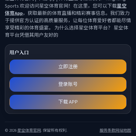
Sports 欢迎访问星空体育官网！在这里，您可以下载
星空
体育App
，获取最新的体育直播和精彩赛事信息。我们致力
于提供官方认证的高质量服务，让每位体育爱好者都能尽情
享受精彩的体育盛宴。 为什么选择星空体育平台？ 星空体
育平台凭借其用户友好的
用户入口
立即注册
登录账号
下载 APP
© 2026
星空体育官网
. 保留所有权利.
服务条款
网站地图