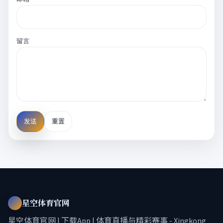
留言
发送
重置
星空体育官网
星空体育官网 | 下载App | 体育直播与精彩赛事 - Xingkong