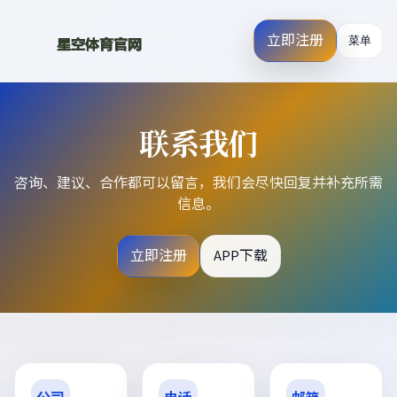
立即注册
菜单
联系我们
咨询、建议、合作都可以留言，我们会尽快回复并补充所需
信息。
立即注册
APP下载