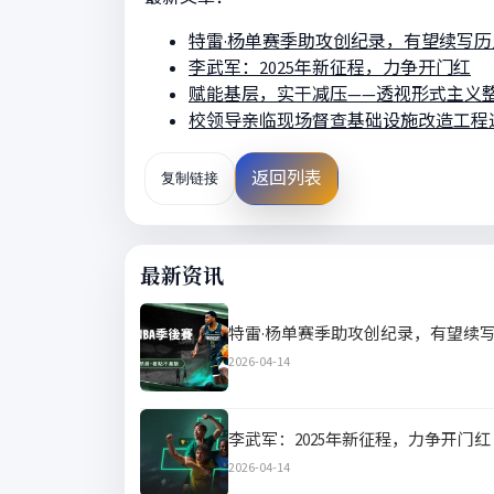
特雷·杨单赛季助攻创纪录，有望续写
李武军：2025年新征程，力争开门红
赋能基层，实干减压——透视形式主义
校领导亲临现场督查基础设施改造工程
返回列表
复制链接
最新资讯
特雷·杨单赛季助攻创纪录，有望续
2026-04-14
李武军：2025年新征程，力争开门红
2026-04-14