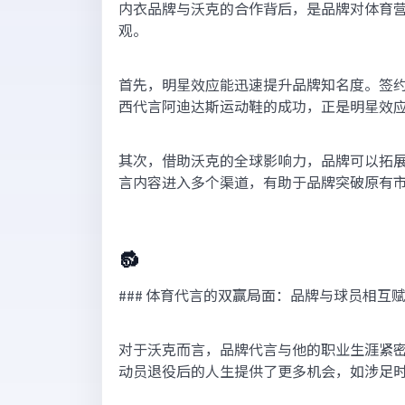
内衣品牌与沃克的合作背后，是品牌对体育
观。
首先，明星效应能迅速提升品牌知名度。签
西代言阿迪达斯运动鞋的成功，正是明星效
其次，借助沃克的全球影响力，品牌可以拓
言内容进入多个渠道，有助于品牌突破原有
🔂
### 体育代言的双赢局面：品牌与球员相互
对于沃克而言，品牌代言与他的职业生涯紧
动员退役后的人生提供了更多机会，如涉足