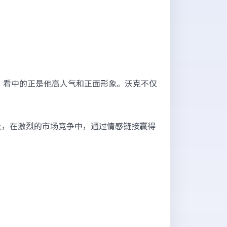
，看中的正是他高人气和正面形象。沃克不仅
上，在激烈的市场竞争中，通过情感链接赢得