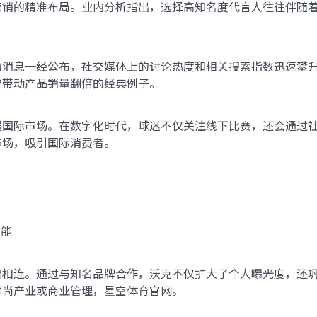
营销的精准布局。业内分析指出，选择高知名度代言人往往伴随
约消息一经公布，社交媒体上的讨论热度和相关搜索指数迅速攀
应带动产品销量翻倍的经典例子。
展国际市场。在数字化时代，球迷不仅关注线下比赛，还会通过
市场，吸引国际消费者。
赋能
密相连。通过与知名品牌合作，沃克不仅扩大了个人曝光度，还
时尚产业或商业管理，
星空体育官网
。