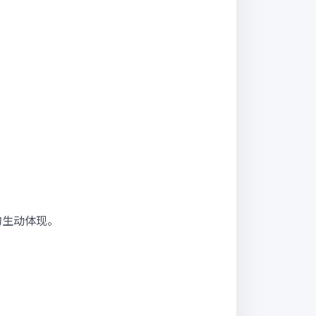
的生动体现。