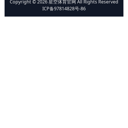
Copyright © 2026 星空体育官网 All Rights Reserved
ICP备97814828号-86