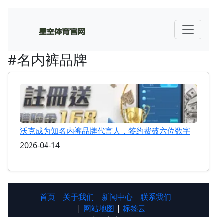
#名内裤品牌
沃克成为知名内裤品牌代言人，签约费破六位数字
2026-04-14
首页
关于我们
新闻中心
联系我们
|
网站地图
|
标签云