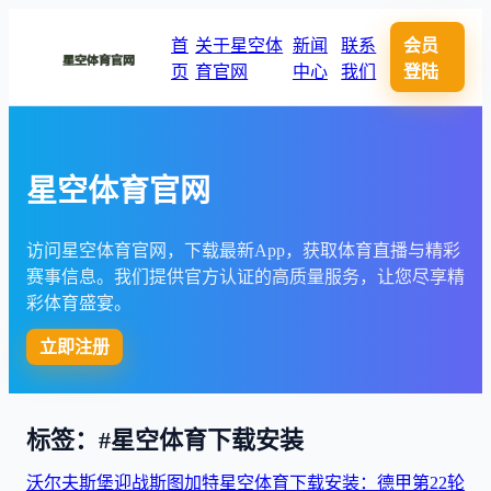
首
关于星空体
新闻
联系
会员
页
育官网
中心
我们
登陆
星空体育官网
访问星空体育官网，下载最新App，获取体育直播与精彩
赛事信息。我们提供官方认证的高质量服务，让您尽享精
彩体育盛宴。
立即注册
标签：#星空体育下载安装
沃尔夫斯堡迎战斯图加特星空体育下载安装：德甲第22轮