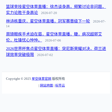
篮球竞技星空体育直播：徐杰谈身高，频繁讨论非问题，
实力论胜于身高论
2026-07-20
林诗栋重庆，星空体育直播，冠军赛晋级下一轮
2026-07-
14
周琦眼疾手术迫在眉，星空体育直播，睫，病况超郭艾
伦，杜锋忧心忡忡。
2026-07-06
2026世界杯焦点星空体育直播：突尼斯荣耀对决，荷兰进
球效率突破极限
2026-07-02
Copyright © 2025
星空体育官网
版权所有
|
网站地图
|
标签云