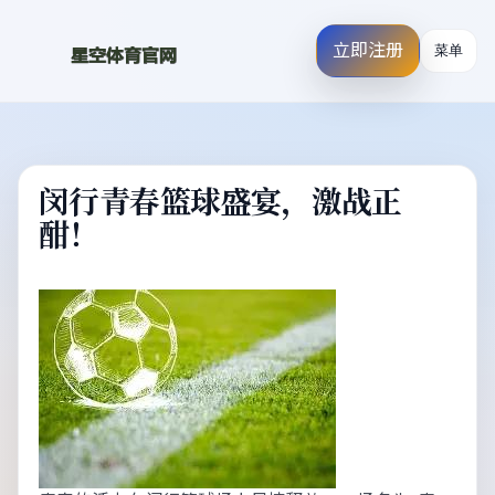
立即注册
菜单
闵行青春篮球盛宴，激战正
酣！