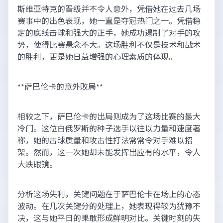
斯维亚特克的晋级并不令人意外，凭借她在过去几场
赛事中的出色表现，她一直是夺冠热门之一。凭借稳
定的底线击球和强大的正手，她成功遏制了对手的攻
势，使得比赛悬念不大。这场胜利不仅是技术和战术
的胜利，更是她日益增强的心理素质的体现。
**萨巴伦卡的意外败局**
相较之下，萨巴伦卡的出局则成为了这场比赛的最大
冷门。这位白俄罗斯的种子选手以往以力量和速度著
称，她的击球质量和攻击性打法常常令对手难以招
架。然而，这一次她却未能发挥出应有的水平，令人
大跌眼镜。
分析这场失利，关键问题在于萨巴伦卡在场上的心态
波动。在几次关键分的处理上，她表现得较为犹豫不
决，这与她平日的果敢形成鲜明对比。关键时刻的失