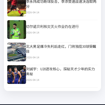
李永炜成功断球反击，李添荣速战速决连取两
分
2026-04-14
切尔诺贝利核灾灭火作业仍在进行
2026-04-14
北大男足爆冷失利后走红，门将独揽30球受瞩
目
2026-04-14
刘诚宇：U20进攻核心，探秘天才少年的实力
奥秘
2026-04-14