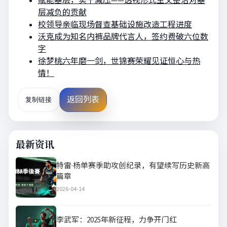
赋能基层，实干减压——透视形式主义整治对基
层减负的贡献
校领导亲临现场督查基础设施改造工程进度
沃克成为知名内裤品牌代言人，签约费破六位数
字
徐梦桃六年磨一剑，世锦赛荣耀见证恒心与热
情！
返回列表
复制链接
最新资讯
特雷·杨单赛季助攻创纪录，有望续写历史新高
篇章
2026-04-14
李武军：2025年新征程，力争开门红