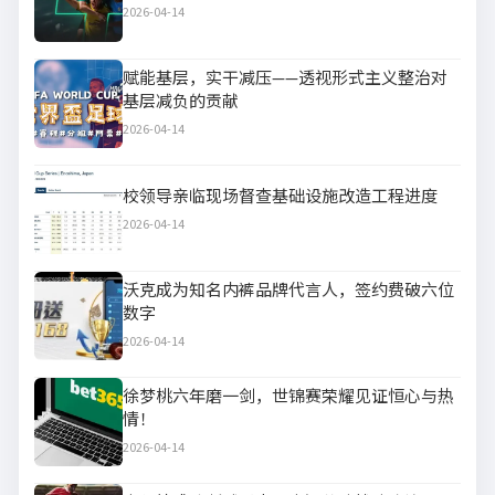
2026-04-14
赋能基层，实干减压——透视形式主义整治对
基层减负的贡献
2026-04-14
校领导亲临现场督查基础设施改造工程进度
2026-04-14
沃克成为知名内裤品牌代言人，签约费破六位
数字
2026-04-14
徐梦桃六年磨一剑，世锦赛荣耀见证恒心与热
情！
2026-04-14