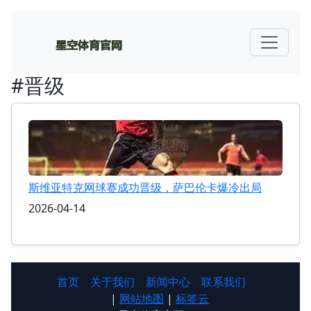
#晋级
斯维亚特克网球赛成功晋级，萨巴伦卡爆冷出局
2026-04-14
首页
关于我们
新闻中心
联系我们
|
网站地图
|
标签云