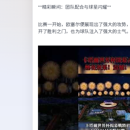
**精彩瞬间：团队配合与球星闪耀**
比赛一开始，欧塞尔便展现出了强大的攻势
开了胜利之门，也为球队注入了强大的士气