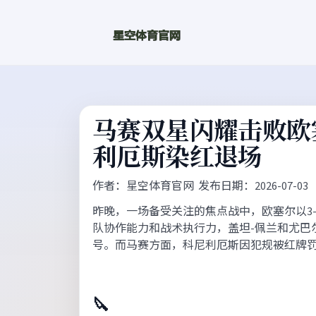
马赛双星闪耀击败欧
利厄斯染红退场
作者：星空体育官网 发布日期：2026-07-03
昨晚，一场备受关注的焦点战中，欧塞尔以3
队协作能力和战术执行力，盖坦-佩兰和尤巴
号。而马赛方面，科尼利厄斯因犯规被红牌
🔪