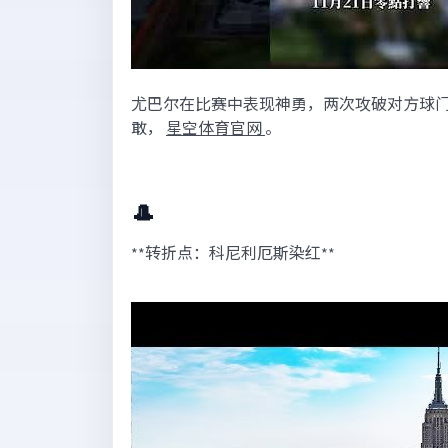
尤巴尔在比赛中表现神勇，两次攻破对方球
敢，
星空体育官网
。
🎩
**转折点：科尼利厄斯染红**