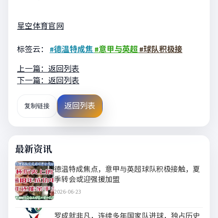
星空体育官网
标签云：
#德温特成焦
#意甲与英超
#球队积极接
上一篇：返回列表
下一篇：返回列表
返回列表
复制链接
最新资讯
德温特成焦点，意甲与英超球队积极接触，夏
季转会或迎强援加盟
2026-06-23
罗成就非凡，连续多年国家队进球，独占历史