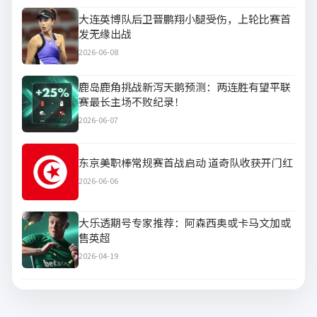
大连英博队后卫晋鹏翔小腿受伤，上轮比赛首
发无缘出战
2026-06-08
鹿岛鹿角挑战新泻天鹅预测：两连胜有望平联
赛最长主场不败纪录！
2026-06-07
东京美职棒常规赛首战启动 道奇队收获开门红
2026-06-06
大乐透期号专家推荐：阿森西奥或卡马文加或
售英超
2026-04-19