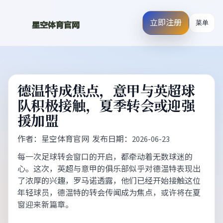
立即注册
菜单
德温特成焦点，意甲与英超球
队积极接触，夏季转会或迎强
援加盟
作者：星空体育官网 发布日期：2026-06-23
每一次足球转会窗口的开启，都牵动着无数球迷的
心。这次，英超与意甲的俱乐部似乎对德温特表现出
了浓厚的兴趣，罗马诺透露，他们已经开始接触这位
年轻球员，德温特的转会传闻成为焦点，或许将在夏
窗迎来新篇章。