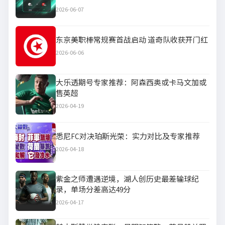
2026-06-07
东京美职棒常规赛首战启动 道奇队收获开门红
2026-06-06
大乐透期号专家推荐：阿森西奥或卡马文加或
售英超
2026-04-19
悉尼FC对决珀斯光荣：实力对比及专家推荐
2026-04-18
紫金之师遭遇逆境，湖人创历史最差输球纪
录，单场分差高达49分
2026-04-17