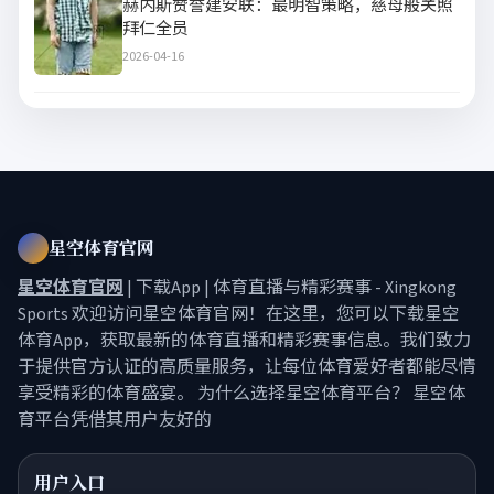
赫内斯赞誉建安联：最明智策略，慈母般关照
拜仁全员
2026-04-16
星空体育官网
星空体育官网
| 下载App | 体育直播与精彩赛事 - Xingkong
Sports 欢迎访问星空体育官网！在这里，您可以下载星空
体育App，获取最新的体育直播和精彩赛事信息。我们致力
于提供官方认证的高质量服务，让每位体育爱好者都能尽情
享受精彩的体育盛宴。 为什么选择星空体育平台？ 星空体
育平台凭借其用户友好的
用户入口