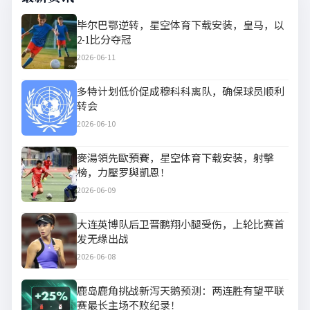
毕尔巴鄂逆转，星空体育下载安装，皇马，以
2-1比分夺冠
2026-06-11
多特计划低价促成穆科科离队，确保球员顺利
转会
2026-06-10
麥湯領先歐預賽，星空体育下载安装，射擊
榜，力壓罗與凱恩！
2026-06-09
大连英博队后卫晋鹏翔小腿受伤，上轮比赛首
发无缘出战
2026-06-08
鹿岛鹿角挑战新泻天鹅预测：两连胜有望平联
赛最长主场不败纪录！