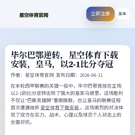
立即注册
菜单
毕尔巴鄂逆转，星空体育下载
安装，皇马，以2-1比分夺冠
作者：星空体育官网 发布日期：2026-06-11
在本轮西甲联赛的关键一役中，毕尔巴鄂竞技在主场
以2-1的比分逆转击败了强大的皇家马德里，这场胜利
不仅让“巴斯克雄狮”重振旗鼓，也让皇马的联赛征程
首次遭遇挫折
星空体育下载安装
。这场激烈的对决体
现了双方在实力、战术、心理以及球员个人状态上的
全面对抗。