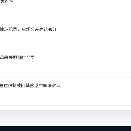
专家推荐
输球纪录，单场分差高达49分
母般关照拜仁全员
年居住限制或阻其重返中国国家队