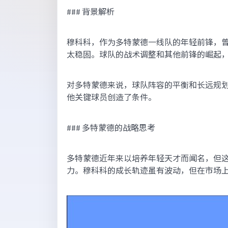
### 背景解析
穆科科，作为多特蒙德一线队的年轻前锋，
太稳固。球队的战术调整和其他前锋的崛起
对多特蒙德来说，球队阵容的平衡和长远规
他关键球员创造了条件。
### 多特蒙德的战略思考
多特蒙德近年来以培养年轻天才而闻名，但
力。穆科科的成长轨迹虽有波动，但在市场