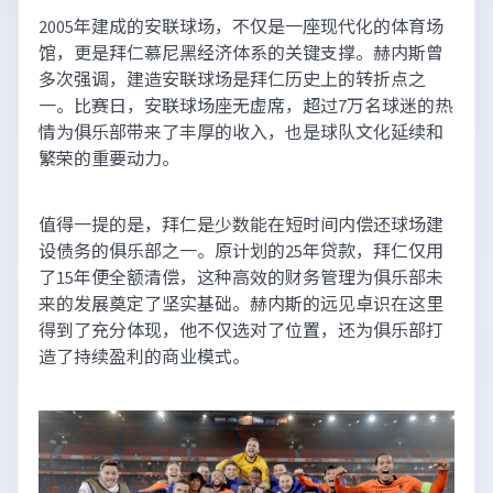
2005年建成的安联球场，不仅是一座现代化的体育场
馆，更是拜仁慕尼黑经济体系的关键支撑。赫内斯曾
多次强调，建造安联球场是拜仁历史上的转折点之
一。比赛日，安联球场座无虚席，超过7万名球迷的热
情为俱乐部带来了丰厚的收入，也是球队文化延续和
繁荣的重要动力。
值得一提的是，拜仁是少数能在短时间内偿还球场建
设债务的俱乐部之一。原计划的25年贷款，拜仁仅用
了15年便全额清偿，这种高效的财务管理为俱乐部未
来的发展奠定了坚实基础。赫内斯的远见卓识在这里
得到了充分体现，他不仅选对了位置，还为俱乐部打
造了持续盈利的商业模式。