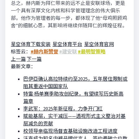
总之，赫内斯为拜仁带来的远不止是安联球场，更是
一个具有深厚文化内核和科学管理理念的伟大俱乐
部。他作为管理者的每一步，都体现了他“母鸡照顾鸡
舍”的细腻心思，其影响将继续伴随拜仁的辉煌征程。
星空体育下载安装
星空体育平台
星空体育官网
标签云：
#赫内斯赞誉
#建安联
#最明智策略
上一篇
下一篇
最新文章：
巴伊亞确认高拉特续约至2025，五年居住限制或
阻其重返中国国家队
特雷·杨单赛季助攻创纪录，有望续写历史新高
篇章
李武军：2025年新征程，力争开门红
赋能基层，实干减压——透视形式主义整治对基
层减负的贡献
校领导亲临现场督查基础设施改造工程进度
沃克成为知名内裤品牌代言人，签约费破六位数