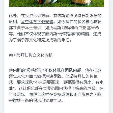
此外，在投资青训方面，赫内斯始终坚持长期发展的
原则，
星空体育下载安装
。如今拜仁的多名核心球员
都来自于本土青训，如托马斯·穆勒和约书亚·基米希
等，他们不仅体现了赫内斯“母鸡哲学”的精髓，还成
为了俱乐部文化和竞技成功的象征。
### 为拜仁树立文化内核
赫内斯的“母鸡哲学”不仅体现在团队内部，他在打造
拜仁文化方面也做得淋漓尽致。他坚持拜仁的价值
观，要求球队“不只是要赢球，更要赢得有风度、有水
准”，这让俱乐部在世界范围内获得了极高的声誉。在
当今足坛，像拜仁这样在竞技成绩和正向形象之间取
得微妙平衡的俱乐部实属罕见。