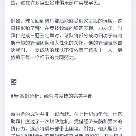
围，这在许多巨型足球俱乐部中实属罕见。
例如，球员回到俱乐部后能感受到家庭般的温暖，这
直接影响了拜仁在竞技领域的稳定表现。2025年，当
拜仁完成三冠王壮举时，球队将部分成功归功于赫内
斯卓越的管理团队和人性化的关怀。他的管理理念告
诉我们，一支成功的球队不仅依赖于首发十一人，更
依赖于每一个细节的共同努力。
🆖
### 案例分析：经营与竞技的完美平衡
赫内斯的成功并非一蹴而就。在上世纪90年代，他帮
助拜仁度过了一次财政危机，凭借经济头脑和强大的
执行力，逐步将俱乐部带出困境。例如，他大胆签下