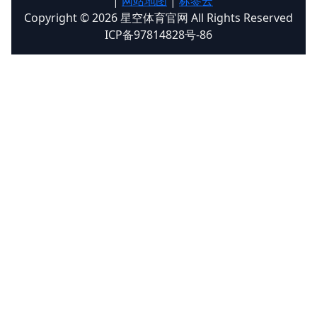
|
网站地图
|
标签云
Copyright © 2026 星空体育官网 All Rights Reserved
ICP备97814828号-86