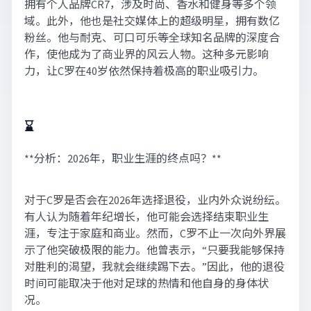
拥有个人品牌CR7，涉及时尚、香水和健身等多个领
域。此外，他也是社交媒体上的超级明星，拥有数亿
粉丝。他与耐克、可口可乐等全球知名品牌的深度合
作，使他成为了商业界的风云人物。这种多元影响
力，让C罗在40岁依然保持着极高的职业吸引力。
⌛
**分析：2026年，职业生涯的终点吗？**
对于C罗是否会在2026年选择退役，业内外众说纷纭。
有人认为随着年纪增长，他可能会选择结束职业生
涯，专注于家庭和商业。然而，C罗不止一次向外界展
示了他突破极限的能力。他曾表示，“只要我能够保持
对胜利的渴望，我就会继续踢下去。”因此，他的退役
时间可能取决于他对足球的热情和他自身的身体状
况。