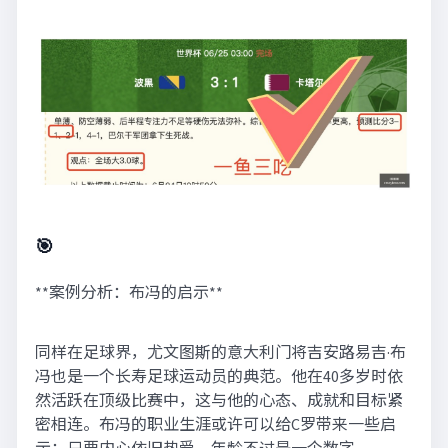
🎯
**案例分析：布冯的启示**
同样在足球界，尤文图斯的意大利门将吉安路易吉·布
冯也是一个长寿足球运动员的典范。他在40多岁时依
然活跃在顶级比赛中，这与他的心态、成就和目标紧
密相连。布冯的职业生涯或许可以给C罗带来一些启