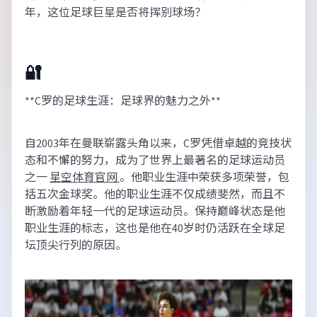
年，这位足球巨星是否将挥别球场？
🔐
**C罗的足球生涯：足球界的魅力之外**
自2003年在曼联崭露头角以来，C罗凭借卓越的竞技状
态和不懈的努力，成为了世界上最著名的足球运动员
之一
星空体育官网
。他职业生涯中荣获多项荣誉，包
括五次金球奖。他的职业生涯不仅成绩斐然，而且不
断激励着年轻一代的足球运动员。保持巅峰状态是他
职业生涯的标志，这也是他在40岁时仍活跃在全球足
坛顶尖行列的原因。