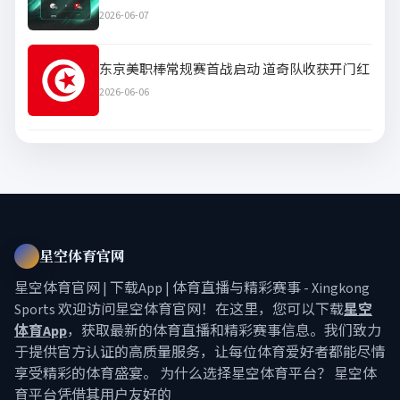
2026-06-07
东京美职棒常规赛首战启动 道奇队收获开门红
2026-06-06
星空体育官网
星空体育官网 | 下载App | 体育直播与精彩赛事 - Xingkong
Sports 欢迎访问星空体育官网！在这里，您可以下载
星空
体育App
，获取最新的体育直播和精彩赛事信息。我们致力
于提供官方认证的高质量服务，让每位体育爱好者都能尽情
享受精彩的体育盛宴。 为什么选择星空体育平台？ 星空体
育平台凭借其用户友好的