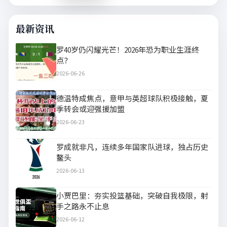
最新资讯
罗40岁仍闪耀光芒！2026年恐为职业生涯终
点？
2026-06-26
德温特成焦点，意甲与英超球队积极接触，夏
季转会或迎强援加盟
2026-06-23
罗成就非凡，连续多年国家队进球，独占历史
鳌头
2026-06-13
小贾巴里：夯实投篮基础，突破自我极限，射
手之路永不止息
2026-06-12