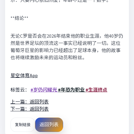
示：只要内心依旧热爱，年龄不过是一个数字。
**结论**
无论C罗是否会在2026年结束他的职业生涯，他40岁仍
然是世界足坛的顶流这一事实已经说明了一切。这位
葡萄牙巨星的影响力已经超出了足球本身，他的故事
也将继续激励未来的运动员和粉丝。
星空体育App
标签云：
#岁仍闪耀光
#年恐为职业
#生涯终点
上一篇：返回列表
下一篇：返回列表
返回列表
复制链接