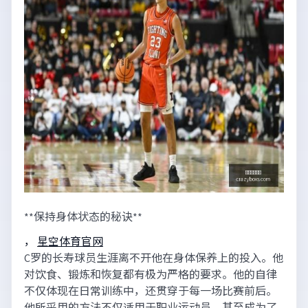
**保持身体状态的秘诀**
，
星空体育官网
C罗的长寿球员生涯离不开他在身体保养上的投入。他
对饮食、锻炼和恢复都有极为严格的要求。他的自律
不仅体现在日常训练中，还贯穿于每一场比赛前后。
他所采用的方法不仅适用于职业运动员，甚至成为了