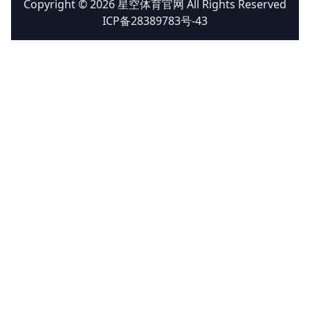
Copyright © 2026 星空体育官网 All Rights Reserved
ICP备28389783号-43