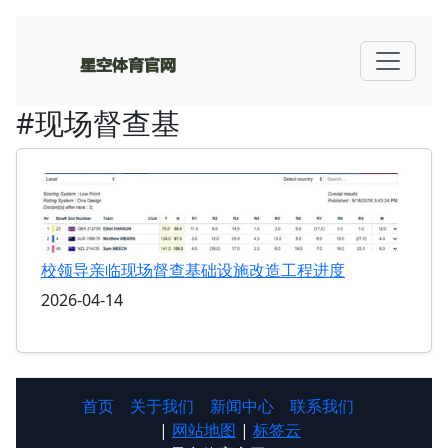
#现场督查基
校领导亲临现场督查基础设施改造工程进度
2026-04-14
首页
关于我们
新闻中心
联系我们
|
网站地图
|
标签云