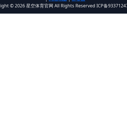
right © 2026 星空体育官网 All Rights Reserved ICP备9337124