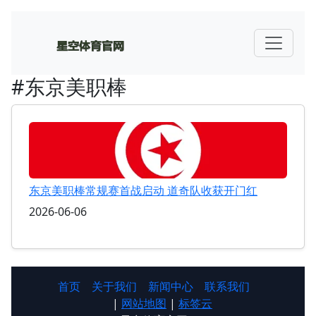
#东京美职棒
东京美职棒常规赛首战启动 道奇队收获开门红
2026-06-06
首页
关于我们
新闻中心
联系我们
|
网站地图
|
标签云