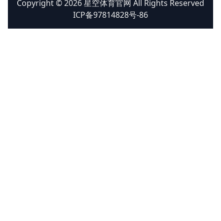
Copyright © 2026 星空体育官网 All Rights Reserved
ICP备97814828号-86