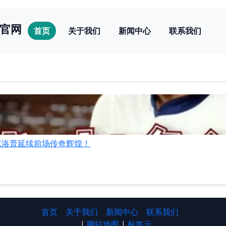
官网
首页
关于我们
新闻中心
联系我们
克洛普延续前场传奇辉煌！
首页
关于我们
新闻中心
联系我们
|
网站地图
|
标签云