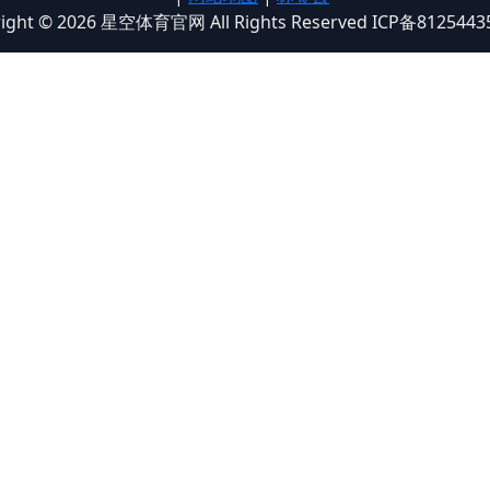
right © 2026 星空体育官网 All Rights Reserved ICP备8125443