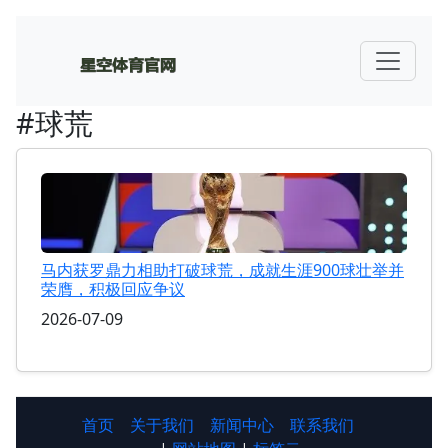
#球荒
马内获罗鼎力相助打破球荒，成就生涯900球壮举并
荣膺，积极回应争议
2026-07-09
首页
关于我们
新闻中心
联系我们