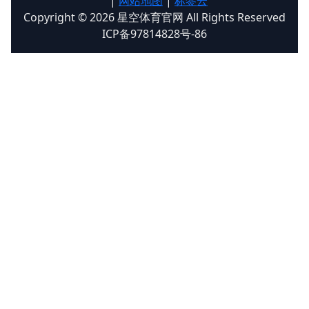
|
网站地图
|
标签云
Copyright © 2026 星空体育官网 All Rights Reserved
ICP备97814828号-86