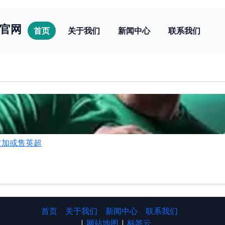
官网
首页
关于我们
新闻中心
联系我们
文加或售英超
首页
关于我们
新闻中心
联系我们
|
网站地图
|
标签云