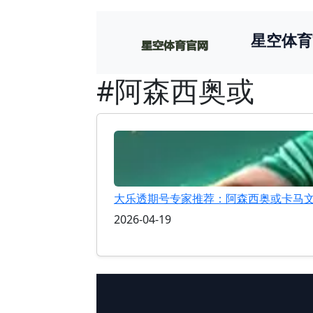
星空体育
#阿森西奥或
大乐透期号专家推荐：阿森西奥或卡马
2026-04-19