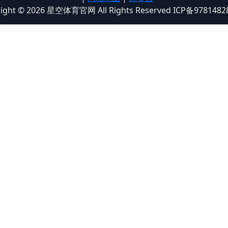
right © 2026 星空体育官网 All Rights Reserved ICP备9781482