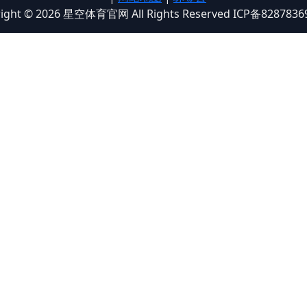
right © 2026 星空体育官网 All Rights Reserved ICP备8287836