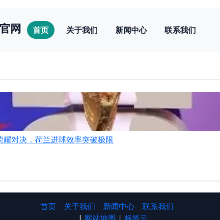
官网
首页
关于我们
新闻中心
联系我们
斯荣耀对决，荷兰进球效率突破极限
首页
关于我们
新闻中心
联系我们
|
网站地图
|
标签云