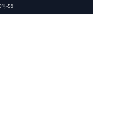
9号-56