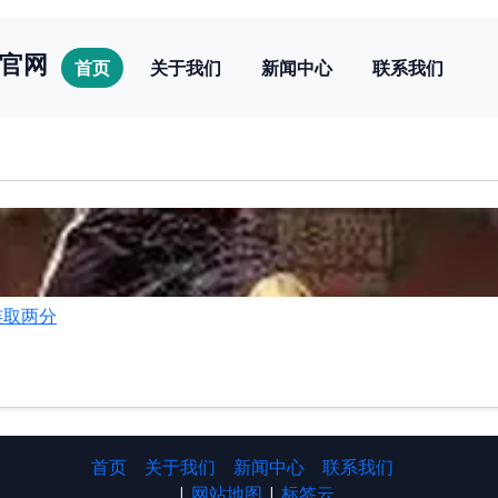
官网
首页
关于我们
新闻中心
联系我们
连取两分
首页
关于我们
新闻中心
联系我们
|
网站地图
|
标签云