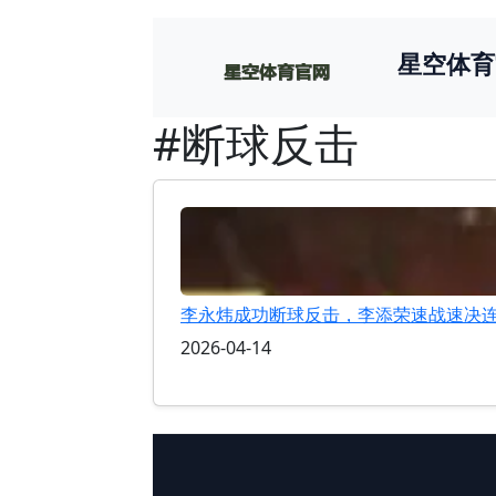
星空体育
#断球反击
李永炜成功断球反击，李添荣速战速决
2026-04-14