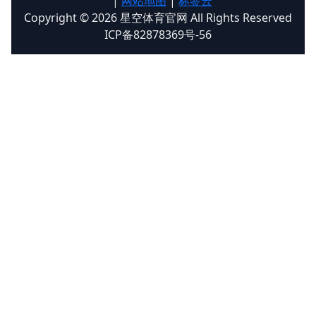
|
网站地图
|
标签云
Copyright © 2026 星空体育官网 All Rights Reserved
ICP备82878369号-56