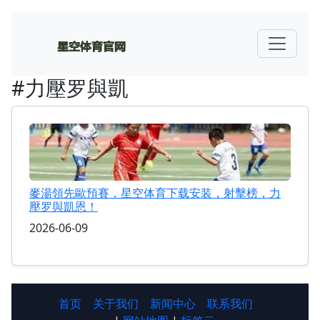
#力壓罗與凱
麥湯領先歐預賽，星空体育下载安装，射擊榜，力
壓罗與凱恩！
2026-06-09
首页
关于我们
新闻中心
联系我们