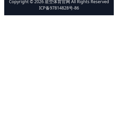
Copyright © 2026 星空体育官网 All Rights Reserved
ICP备97814828号-86