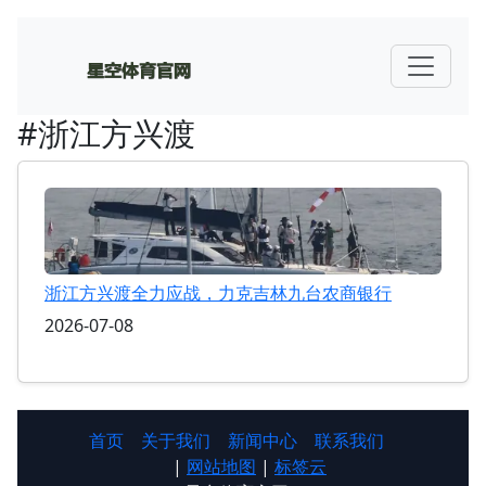
#浙江方兴渡
浙江方兴渡全力应战，力克吉林九台农商银行
2026-07-08
首页
关于我们
新闻中心
联系我们
|
网站地图
|
标签云